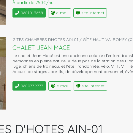
À partir de 750€/nuit
0681013658
e-mail
site internet
GITES CHAMBRES DHOTES AIN 01 / GÎTE HAUT VALROMEY (0
CHALET JEAN MACÉ
Le chalet Jean Macé est une ancienne colonie d'enfant trans
personnes en pleine nature. A deux pas de la station des Plans
luge, chiens de traineau, et l'été : randonnée, vélo, VTT, VTT 
Accueil de stages sportifs, de développement personnel, évè
0680739773
e-mail
site internet
S D'HOTES AIN-01