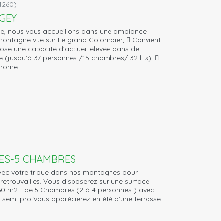
1260)
UGEY
e, nous vous accueillons dans une ambiance
 montagne vue sur Le grand Colombier,  Convient
opose une capacité d’accueil élevée dans de
 (jusqu’à 37 personnes /15 chambres/ 32 lits). 
odrome
NES-5 CHAMBRES
avec votre tribue dans nos montagnes pour
etrouvailles. Vous disposerez sur une surface
e 60 m2 - de 5 Chambres (2 à 4 personnes ) avec
ine semi pro Vous apprécierez en été d'une terrasse