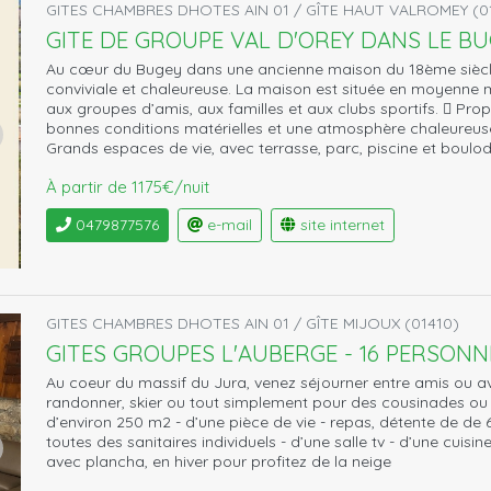
GITES CHAMBRES DHOTES AIN 01 / GÎTE HAUT VALROMEY (0
GITE DE GROUPE VAL D'OREY DANS LE B
Au cœur du Bugey dans une ancienne maison du 18ème siècl
conviviale et chaleureuse. La maison est située en moyenne
aux groupes d’amis, aux familles et aux clubs sportifs.  Pr
bonnes conditions matérielles et une atmosphère chaleureuse
Grands espaces de vie, avec terrasse, parc, piscine et boul
À partir de 1175€/nuit
0479877576
e-mail
site internet
GITES CHAMBRES DHOTES AIN 01 / GÎTE MIJOUX (01410)
GITES GROUPES L'AUBERGE - 16 PERSON
Au coeur du massif du Jura, venez séjourner entre amis ou 
randonner, skier ou tout simplement pour des cousinades ou r
d’environ 250 m2 - d’une pièce de vie - repas, détente de d
toutes des sanitaires individuels - d’une salle tv - d’une cuis
avec plancha, en hiver pour profitez de la neige