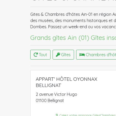
Gites & Chambres d'hôtes Ain-01 en région A
des musées, des monuments historiques et des
Dombes. Passez un week-end ou vos vacances
Grands gîtes Ain (01)
Gîtes ins
Tout
Gîtes
Chambres d'hô
APPART' HÔTEL OYONNAX
BELLIGNAT
2 avenue Victor Hugo
01100 Bellignat
↯
Créez votre annonce GitesChambres