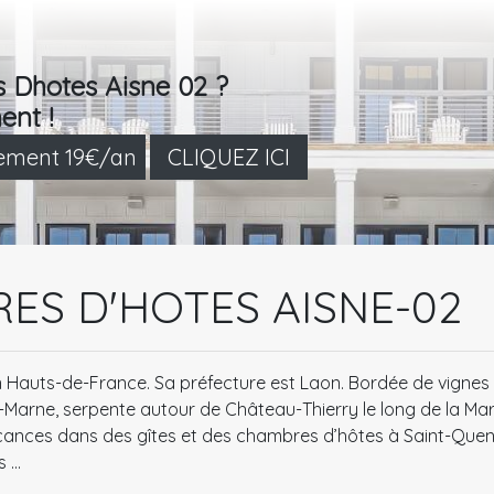
s Dhotes Aisne 02 ?
ent !
lement 19€/an
CLIQUEZ ICI
ES D'HOTES AISNE-02
 Hauts-de-France. Sa préfecture est Laon. Bordée de vignes e
rne, serpente autour de Château-Thierry le long de la Marne
ces dans des gîtes et des chambres d’hôtes à Saint-Quentin
...