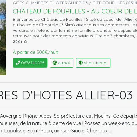
GITES CHAMBRES DHOTES ALLIER 03 / GÎTE FOURILLES (031
CHÂTEAU DE FOURILLES - AU COEUR DE 
Bienvenue au Château de Fourilles ! Situé au coeur de l’Allie
du bourg de Chantelle (3,5km) avec tous ses commerces, le C
verdure, entretenu par la même famille propriétaire depuis plu
retrouver pour des moments conviviaux Gîte de 7 chambres, 4
268 m2.
À partir de 300€/nuit
0676740825
e-mail
site internet
ES D'HOTES ALLIER-03
n Auvergne-Rhône-Alpes. Sa préfecture est Moulins. Ce dépar
 sinueuses, de la nature à perte de vue ! Passez un week-end 
, Lapalisse, Saint-Pourçain-sur-Sioule, Charroux …