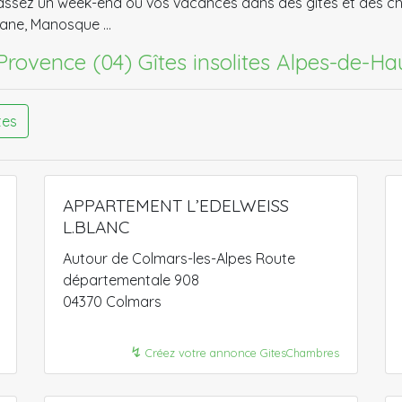
Passez un week-end ou vos vacances dans des gîtes et des ch
llane, Manosque …
Provence (04)
Gîtes insolites Alpes-de-H
tes
APPARTEMENT L’EDELWEISS
L.BLANC
Autour de Colmars-les-Alpes Route
départementale 908
04370 Colmars
↯
Créez votre annonce GitesChambres