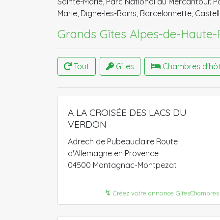
Sainte-Marie, Parc National du Mercantour. 
Marie, Digne-les-Bains, Barcelonnette, Caste
Grands Gîtes Alpes-de-Haute-
Tout
Gîtes
Chambres d'hô
A LA CROISÉE DES LACS DU
VERDON
Adrech de Pubeauclaire Route
d'Allemagne en Provence
04500 Montagnac-Montpezat
↯
Créez votre annonce GitesChambres