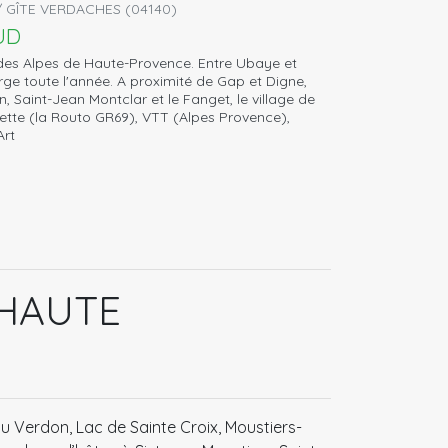
 GÎTE VERDACHES (04140)
UD
 des Alpes de Haute-Provence. Entre Ubaye et
rge toute l'année. A proximité de Gap et Digne,
 Saint-Jean Montclar et le Fanget, le village de
tte (la Routo GR69), VTT (Alpes Provence),
Art
 HAUTE
 Verdon, Lac de Sainte Croix, Moustiers-