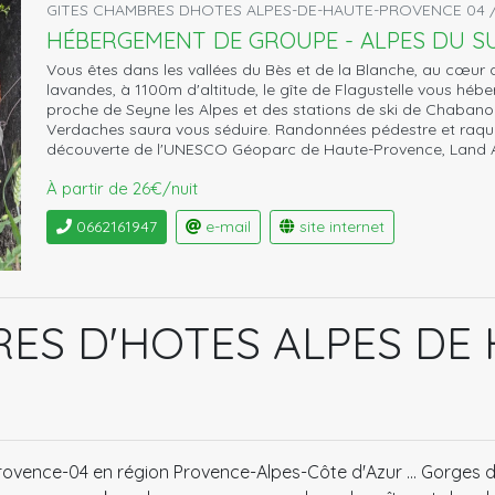
GITES CHAMBRES DHOTES ALPES-DE-HAUTE-PROVENCE 04 /
HÉBERGEMENT DE GROUPE - ALPES DU S
Vous êtes dans les vallées du Bès et de la Blanche, au cœur
lavandes, à 1100m d'altitude, le gîte de Flagustelle vous hébe
proche de Seyne les Alpes et des stations de ski de Chabanon,
Verdaches saura vous séduire. Randonnées pédestre et raque
découverte de l'UNESCO Géoparc de Haute-Provence, Land 
À partir de 26€/nuit
0662161947
e-mail
site internet
RES D'HOTES ALPES DE
vence-04 en région Provence-Alpes-Côte d'Azur ... Gorges du