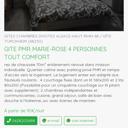
GITES CHAMBRES DHOTES ALSACE HAUT-RHIN 68 / GÎTE
TURCKHEIM (68230)
GITE PMR MARIE-ROSE 4 PERSONNES
TOUT COMFORT
rez de chaussée 70m² entièrement rénové dans maison
individuelle. Quartier calme avec parking privé PMR et rampe
d'accès vers le logement. Le logement entier est adapté aux
fauteuils roulants . 4 couchage fixes dont un lit 160x200 et 2 lits
80x200 (Possibilité pour un cinquième couchage sur lit pliant
avec supplément). 2 chambres indépendantes et
communicantes; cuisine; grand séjour; salle de bain avec
douche à l'italienne; wc avec barres de maintien.
À partir de 90€/nuit
0628202698
e-mail
site internet