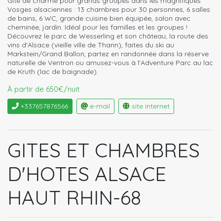
Gîte de charme pour grands groupes dans les magnifiques
Vosges alsaciennes : 13 chambres pour 30 personnes, 6 salles
de bains, 6 WC, grande cuisine bien équipée, salon avec
cheminée, jardin. Idéal pour les familles et les groupes !
Découvrez le parc de Wesserling et son château, la route des
vins d'Alsace (vieille ville de Thann), faites du ski au
Markstein/Grand Ballon, partez en randonnée dans la réserve
naturelle de Ventron ou amusez-vous à l'Adventure Parc au lac
de Kruth (lac de baignade).
À partir de 650€/nuit
+337657876566
e-mail
site internet
GITES ET CHAMBRES
D'HOTES ALSACE
HAUT RHIN-68