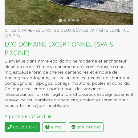
GITES CHAMBRES DHOTES DEUX-SÈVRES 79 / GÎTE LE RETAIL
(79130)
ECO DOMAINE EXCEPTIONNEL (SPA &
PISÇINE)
Bienvenue dans notre éco-domaine moderne et enchanteur
niché au cœur d’un environnement préservé. Adossé à une
majestueuse forêt de chênes centenaires et entouré de
paysages verdoyants, ce lieu unique est peuplé de charmants
compagnons : alpagas, poneys, moutons, poules et canards.
Ce joyau est l’endroit parfait pour des vacances
ressourçantes, loin de l’agitation. Chaleureux et soigneusement
rénové, ce lieu combine authenticité, confort et sérénité pour
vous offrir un séjour inoubliable.
À partir de 1045€/nuit
0630518570
e-mail
site internet