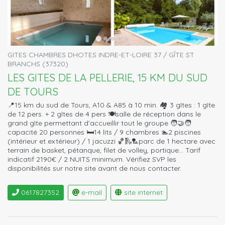
GITES CHAMBRES DHOTES INDRE-ET-LOIRE 37 / GÎTE ST
BRANCHS (37320)
LES GITES DE LA PELLERIE, 15 KM DU SUD
DE TOURS
📍15 km du sud de Tours, A10 & A85 à 10 min. 🏘️ 3 gîtes : 1 gîte
de 12 pers. + 2 gîtes de 4 pers 🍽️salle de réception dans le
grand gîte permettant d’accueillir tout le groupe 🧑‍🤝‍🧑
capacité 20 personnes 🛏️14 lits / 9 chambres 🏊2 piscines
(intérieur et extérieur) / 1 jacuzzi 🏀🛝🏸parc de 1 hectare avec
terrain de basket, pétanque, filet de volley, portique… Tarif
indicatif 2190€ / 2 NUITS minimum. Vérifiez SVP les
disponibilités sur notre site avant de nous contacter.
0617827352
e-mail
site internet