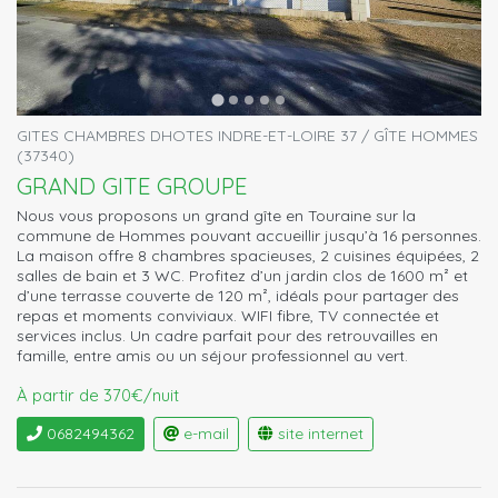
GITES CHAMBRES DHOTES INDRE-ET-LOIRE 37 / GÎTE HOMMES
(37340)
GRAND GITE GROUPE
Nous vous proposons un grand gîte en Touraine sur la
commune de Hommes pouvant accueillir jusqu’à 16 personnes.
La maison offre 8 chambres spacieuses, 2 cuisines équipées, 2
salles de bain et 3 WC. Profitez d’un jardin clos de 1600 m² et
d’une terrasse couverte de 120 m², idéals pour partager des
repas et moments conviviaux. WIFI fibre, TV connectée et
services inclus. Un cadre parfait pour des retrouvailles en
famille, entre amis ou un séjour professionnel au vert.
À partir de 370€/nuit
0682494362
e-mail
site internet