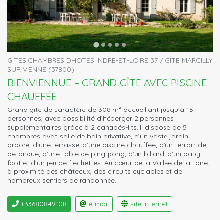
GITES CHAMBRES DHOTES INDRE-ET-LOIRE 37 / GÎTE MARCILLY
SUR VIENNE (37800)
BIENVIENNUE – GRAND GÎTE AVEC PISCINE
CHAUFFÉE
Grand gîte de caractère de 308 m² accueillant jusqu’à 15
personnes, avec possibilité d’héberger 2 personnes
supplémentaires grâce à 2 canapés-lits. Il dispose de 5
chambres avec salle de bain privative, d’un vaste jardin
arboré, d’une terrasse, d’une piscine chauffée, d’un terrain de
pétanque, d’une table de ping-pong, d’un billard, d’un baby-
foot et d’un jeu de fléchettes. Au cœur de la Vallée de la Loire,
à proximité des châteaux, des circuits cyclables et de
nombreux sentiers de randonnée.
+33680849108
e-mail
site internet