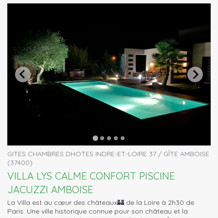
GITES CHAMBRES DHOTES INDRE-ET-LOIRE 37 / GÎTE AMBOISE
(37400)
VILLA LYS CALME CONFORT PISCINE
JACUZZI AMBOISE
La Villa est au cœur des châteaux🏰 de la Loire à 2h30 de
Paris. Une ville historique connue pour son château et la