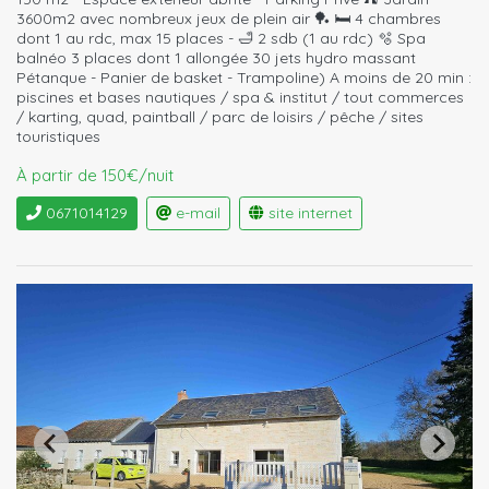
3600m2 avec nombreux jeux de plein air 🏓 🛏 4 chambres
dont 1 au rdc, max 15 places - 🛁 2 sdb (1 au rdc) 🫧 Spa
balnéo 3 places dont 1 allongée 30 jets hydro massant
Pétanque - Panier de basket - Trampoline) A moins de 20 min :
piscines et bases nautiques / spa & institut / tout commerces
/ karting, quad, paintball / parc de loisirs / pêche / sites
touristiques
À partir de 150€/nuit
0671014129
e-mail
site internet