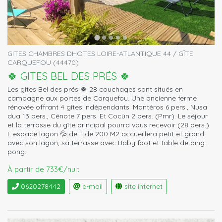
GITES CHAMBRES DHOTES LOIRE-ATLANTIQUE 44 / GÎTE
CARQUEFOU (44470)
🍀 GITES BEL DES PRÉS 🍀
Les gîtes Bel des prés 🍀 28 couchages sont situés en
campagne aux portes de Carquefou. Une ancienne ferme
rénovée offrant 4 gîtes indépendants. Mantéros 6 pers., Nusa
dua 13 pers., Cénote 7 pers. Et Cocùn 2 pers. (Pmr). Le séjour
et la terrasse du gîte principal pourra vous recevoir (28 pers.).
L espace lagon 💦 de + de 200 M2 accueillera petit et grand
avec son lagon, sa terrasse avec Baby foot et table de ping-
pong.
À partir de 733€/nuit
0620278442
e-mail
site internet