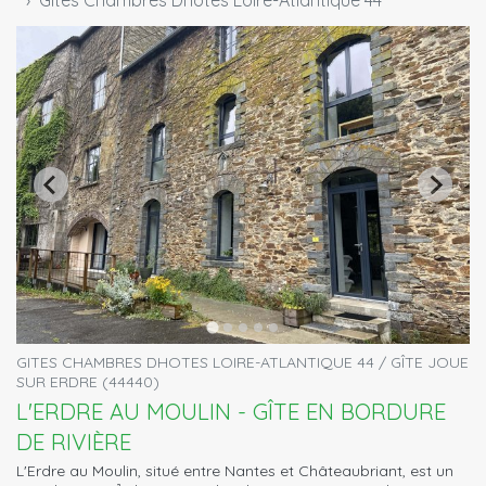
Gites Chambres Dhotes Loire-Atlantique 44
GITES CHAMBRES DHOTES LOIRE-ATLANTIQUE 44 / GÎTE JOUE
SUR ERDRE (44440)
L'ERDRE AU MOULIN - GÎTE EN BORDURE
DE RIVIÈRE
L'Erdre au Moulin, situé entre Nantes et Châteaubriant, est un