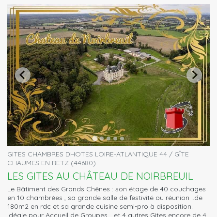
GITES CHAMBRES DHOTES LOIRE-ATLANTIQUE 44 / GÎTE
CHAUMES EN RETZ (44680)
LES GITES AU CHÂTEAU DE NOIRBREUIL
Le Bâtiment des Grands Chênes : son étage de 40 couchages
en 10 chambrées , sa grande salle de festivité ou réunion ..de
180m2 en rdc et sa grande cuisine semi-pro à disposition.
Idéale pour Accueil de Groupes... et 4 autres Gites encore de 4 ,