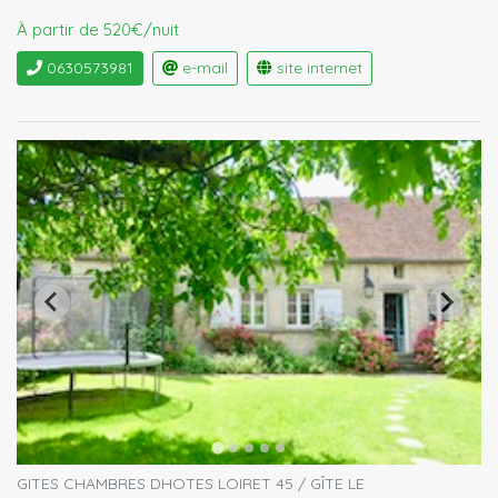
À partir de 520€/nuit
0630573981
e-mail
site internet
GITES CHAMBRES DHOTES LOIRET 45 / GÎTE LE