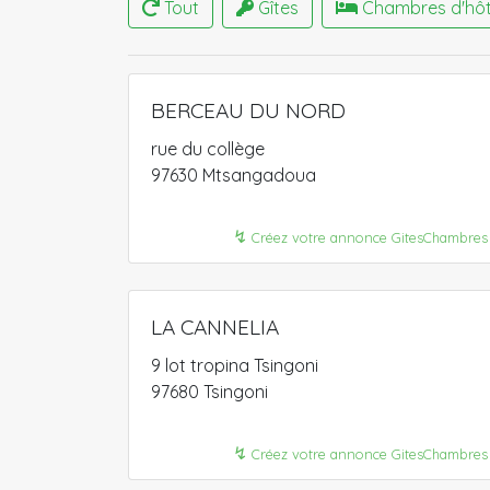
Tout
Gîtes
Chambres d'hô
BERCEAU DU NORD
rue du collège
97630 Mtsangadoua
↯
Créez votre annonce GitesChambres
LA CANNELIA
9 lot tropina Tsingoni
97680 Tsingoni
↯
Créez votre annonce GitesChambres