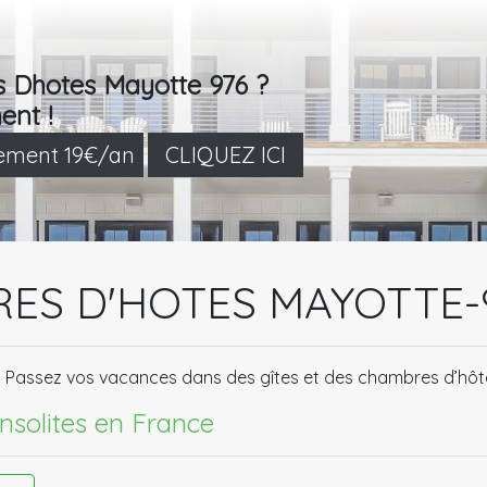
s Dhotes Mayotte 976 ?
ent !
lement 19€/an
CLIQUEZ ICI
RES D'HOTES MAYOTTE-
. Passez vos vacances dans des gîtes et des chambres d’hôt
insolites en France