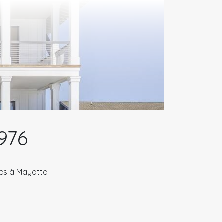
976
es à Mayotte !