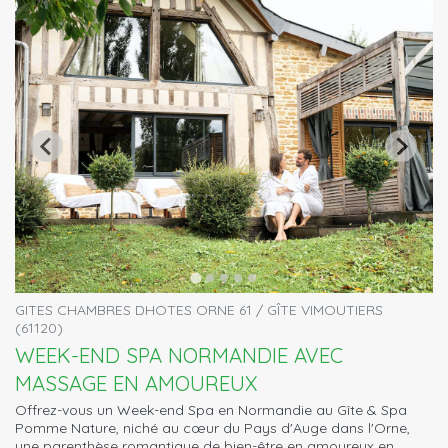
GITES CHAMBRES DHOTES ORNE 61 / GÎTE VIMOUTIERS
(61120)
WEEK-END SPA NORMANDIE AVEC
MASSAGE EN AMOUREUX
Offrez-vous un Week-end Spa en Normandie au Gîte & Spa
Pomme Nature, niché au cœur du Pays d'Auge dans l'Orne,
une parenthèse romantique de bien-être en amoureux en