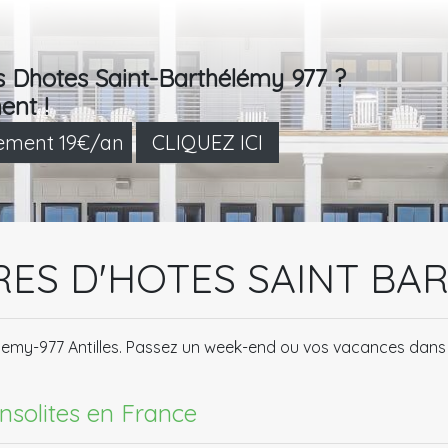
s Dhotes Saint-Barthélémy 977 ?
ent !
lement 19€/an
CLIQUEZ ICI
RES D'HOTES SAINT BAR
élemy-977 Antilles. Passez un week-end ou vos vacances dans
insolites en France