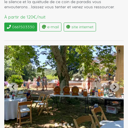
le silence et la quiétude de ce coin de paradis vous
envouterons....laissez vous tenter et venez vous ressourcer.
À partir de 120€/nuit
0661503330
e-mail
site internet