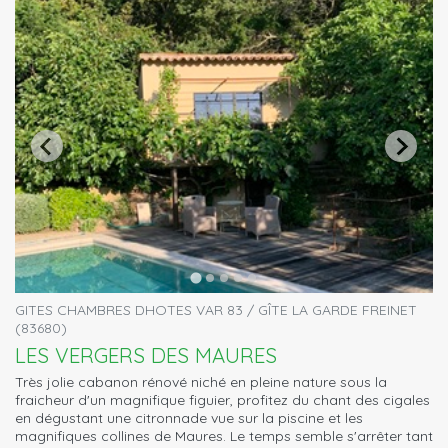
GITES CHAMBRES DHOTES VAR 83 / GÎTE LA GARDE FREINET
(83680)
LES VERGERS DES MAURES
Très jolie cabanon rénové niché en pleine nature sous la
fraicheur d'un magnifique figuier, profitez du chant des cigales
en dégustant une citronnade vue sur la piscine et les
magnifiques collines de Maures. Le temps semble s'arrêter tant