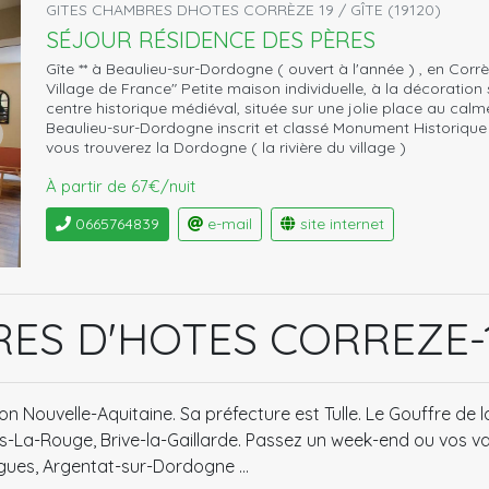
GITES CHAMBRES DHOTES CORRÈZE 19 / GÎTE (19120)
SÉJOUR RÉSIDENCE DES PÈRES
Gîte ** à Beaulieu-sur-Dordogne ( ouvert à l'année ) , en Corrè
Village de France" Petite maison individuelle, à la décorati
centre historique médiéval, située sur une jolie place au calme 
Beaulieu-sur-Dordogne inscrit et classé Monument Historiqu
vous trouverez la Dordogne ( la rivière du village )
À partir de 67€/nuit
0665764839
e-mail
site internet
RES D'HOTES CORREZE-
 Nouvelle-Aquitaine. Sa préfecture est Tulle. Le Gouffre de l
es-La-Rouge, Brive-la-Gaillarde. Passez un week-end ou vos 
-Orgues, Argentat-sur-Dordogne …