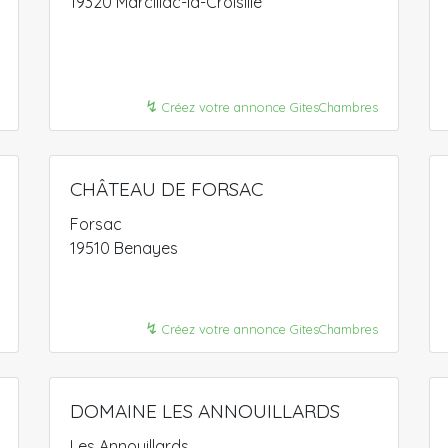
19320 Marcillac-la-Croisille
↯
Créez votre annonce GitesChambres
CHÂTEAU DE FORSAC
Forsac
19510 Benayes
↯
Créez votre annonce GitesChambres
DOMAINE LES ANNOUILLARDS
Les Annouillards